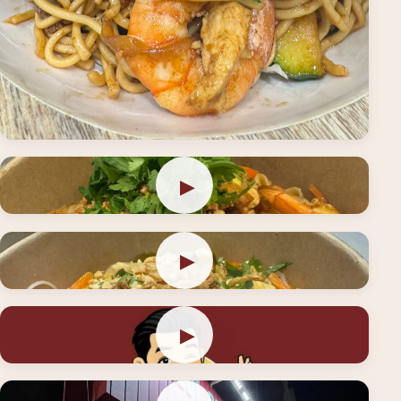
Plats
▶
Préparation
▶
Cuisine
▶
Présentation Allo Pad ThaÏ