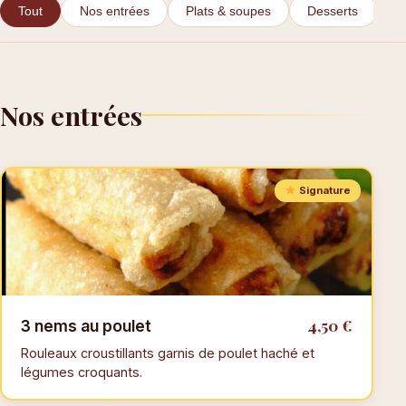
Tout
Nos entrées
Plats & soupes
Desserts
B
Nos entrées
Signature
4,50 €
3 nems au poulet
Rouleaux croustillants garnis de poulet haché et
légumes croquants.